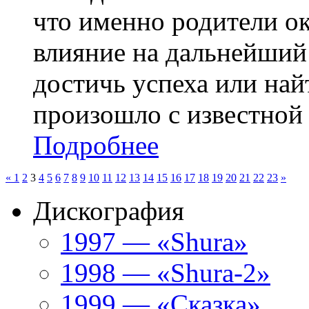
что именно родители о
влияние на дальнейший 
достичь успеха или най
произошло с известной 
Подробнее
«
1
2
3
4
5
6
7
8
9
10
11
12
13
14
15
16
17
18
19
20
21
22
23
»
Дискография
1997 — «Shura»
1998 — «Shura-2»
1999 — «Сказка»