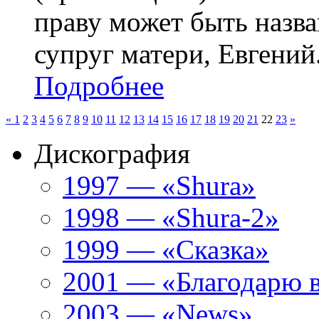
праву может быть назв
супруг матери, Евгений.
Подробнее
«
1
2
3
4
5
6
7
8
9
10
11
12
13
14
15
16
17
18
19
20
21
22
23
»
Дискография
1997 — «Shura»
1998 — «Shura-2»
1999 — «Сказка»
2001 — «Благодарю 
2003 — «News»