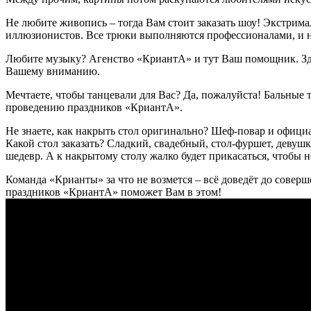
Не любите живопись – тогда Вам стоит заказать шоу! Экстрим
иллюзионистов. Все трюки выполняются профессионалами, и 
Любите музыку? Агенство «КриантА» и тут Ваш помощник. Здесь
Вашему вниманию.
Мечтаете, чтобы танцевали для Вас? Да, пожалуйста! Бальные т
проведению праздников «КриантА».
Не знаете, как накрыть стол оригинально? Шеф-повар и офици
Какой стол заказать? Сладкий, свадебный, стол-фуршет, девуш
шедевр. А к накрытому столу жалко будет прикасаться, чтобы н
Команда «Крианты» за что не возмется – всё доведёт до совер
праздников «КриантА» поможет Вам в этом!