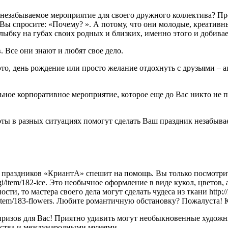
 незабываемое мероприятие для своего дружного коллектива? Пр
Вы спросите: «Почему? ». А потому, что они молодые, креативны
улыбку на губах своих родных и близких, именно этого и добива
 Все они знают и любят свое дело.
а это, день рождение или просто желание отдохнуть с друзьями 
ое корпоративное мероприятие, которое еще до Вас никто не п
ты в разных ситуациях помогут сделать Ваш праздник незабыва
праздников «КриантА» спешит на помощь. Вы только посмотрите,
lugi/item/182-ice. Это необычное оформление в виде кукол, цветов
ушности, то мастера своего дела могут сделать чудеса из ткани http:
gi/item/183-flowers. Любите романтичную обстановку? Пожалуста!
изов для Вас! Приятно удивить могут необыкновенные художник
ства и международными музеями.