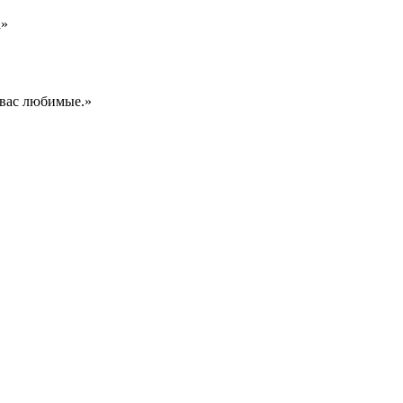
а»
 вас любимые.»