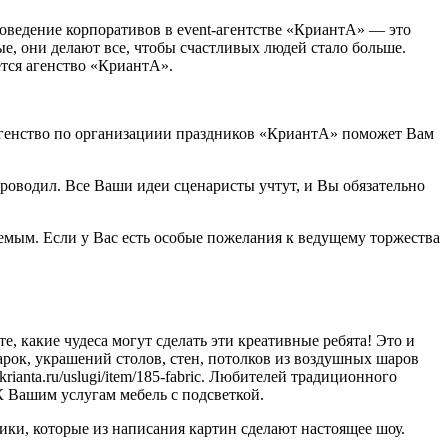
оведение корпоративов в event-агентстве «КриантА» — это
е, они делают все, чтобы счастливых людей стало больше.
ется агенство «КриантА».
– агенство по организациии праздников «КриантА» поможет Вам
роводил. Все Ваши идеи сценаристы учтут, и Вы обязательно
емым. Если у Вас есть особые пожелания к ведущему торжества
 какие чудеса могут сделать эти креативные ребята! Это и
, арок, украшений столов, стен, потолков из воздушных шаров
//krianta.ru/uslugi/item/185-fabric. Любителей традиционного
 К Вашим услугам мебель с подсветкой.
и, которые из написания картин сделают настоящее шоу.