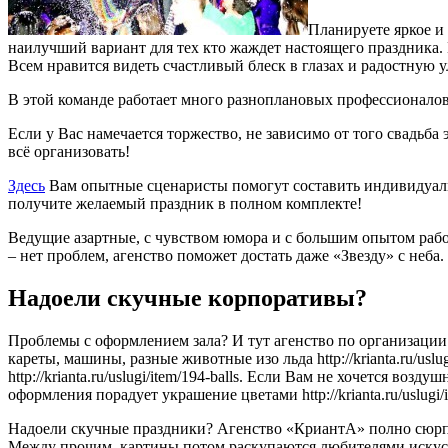
Планируете яркое и
наилучший вариант для тех кто жаждет настоящего праздника. 
Всем нравится видеть счастливый блеск в глазах и радостную 
В этой команде работает много разноплановых профессионалов.
Если у Вас намечается торжество, не зависимо от того свадьб
всё организовать!
Здесь
Вам опытные сценаристы помогут составить индивидуальн
получите желаемый праздник в полном комплекте!
Ведущие азартные, с чувством юмора и с большим опытом рабо
– нет проблем, агенство поможет достать даже «Звезду» с неба.
Надоели скучные корпоративы?
Проблемы с оформлением зала? И тут агенство по организации 
кареты, машины, разные животные изо льда http://krianta.ru/us
http://krianta.ru/uslugi/item/194-balls. Если Вам не хочется возд
оформления порадует украшение цветами http://krianta.ru/uslu
Надоели скучные праздники? Агенство «КриантА» полно сюрпр
Между прочим, картины потом раскупаются любителями искус