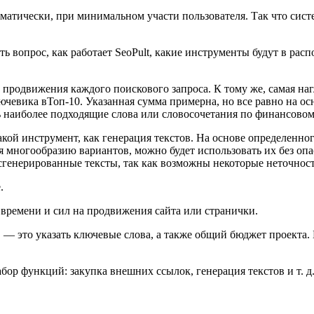
втоматически, при минимальном участи пользователя. Так что си
ть вопрос, как работает SeoPult, какие инструменты будут в расп
родвижения каждого поискового запроса. К тому же, самая нагл
 ключевика вТоп-10. Указанная сумма примерна, но все равно на
ь наиболее подходящие слова или словосочетания по финансовом
акой инструмент, как генерация текстов. На основе определенно
ря многообразию вариантов, можно будет использовать их без оп
 сгенерированные тексты, так как возможны некоторые неточно
.
о времени и сил на продвижения сайта или странички.
е, — это указать ключевые слова, а также общий бюджет проекта
ор функций: закупка внешних ссылок, генерация текстов и т. д