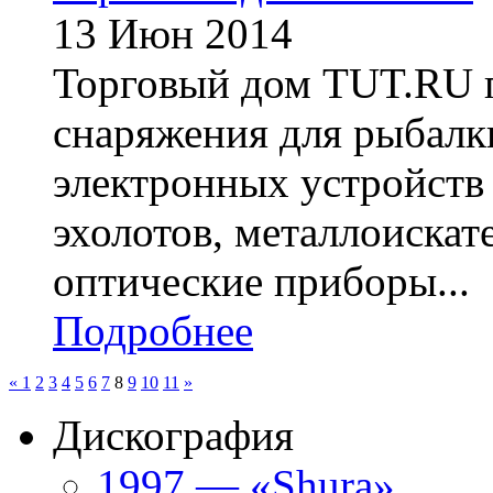
13 Июн 2014
Торговый дом TUT.RU 
снаряжения для рыбалки
электронных устройств 
эхолотов, металлоискат
оптические приборы...
Подробнее
«
1
2
3
4
5
6
7
8
9
10
11
»
Дискография
1997 — «Shura»