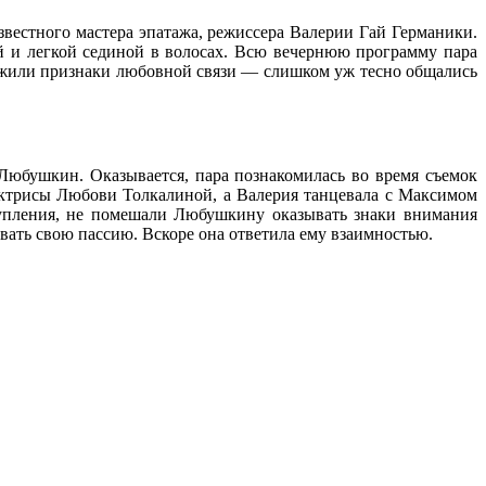
естного мастера эпатажа, режиссера Валерии Гай Германики.
й и легкой сединой в волосах. Всю вечернюю программу пара
аружили признаки любовной связи — слишком уж тесно общались
Любушкин. Оказывается, пара познакомилась во время съемок
 актрисы Любови Толкалиной, а Валерия танцевала с Максимом
тупления, не помешали Любушкину оказывать знаки внимания
ать свою пассию. Вскоре она ответила ему взаимностью.