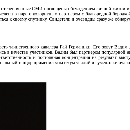
й отечественные СМИ поглощены обсуждением личной жизни изв
ечена в паре с колоритным партнером с благородной бородко
нуться к своему спутнику. Свидетели и очевидцы сразу же обн
ть таинственного кавалера Гай Германики. Его зовут Вадим 
лись в качестве участников. Вадим был партнером популярной
ветственность и постоянная концентрация на результат выс
нальный танцор применил максимум усилий и сумел-таки очаров