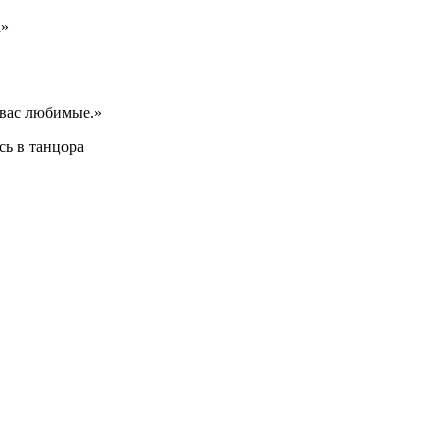
а»
 вас любимые.»
сь в танцора