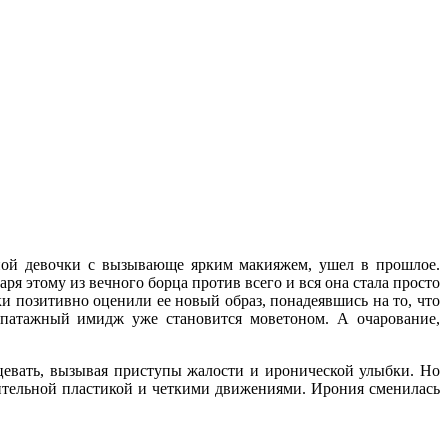
ой девочки с вызывающе ярким макияжем, ушел в прошлое.
я этому из вечного борца против всего и вся она стала просто
 позитивно оценили ее новый образ, понадеявшись на то, что
 эпатажный имидж уже становится моветоном. А очарование,
цевать, вызывая приступы жалости и иронической улыбки. Но
вительной пластикой и четкими движениями. Ирония сменилась