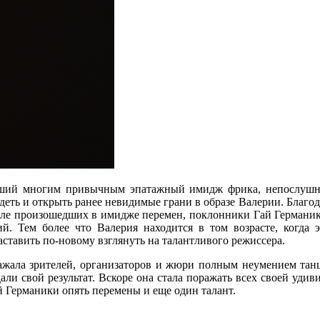
авший многим привычным эпатажный имидж фрика, непослушн
еть и открыть ранее невидимые грани в образе Валерии. Благодар
сле произошедших в имидже перемен, поклонники Гай Германики
й. Тем более что Валерия находится в том возрасте, когда
аставить по-новому взглянуть на талантливого режиссера.
ражала зрителей, организаторов и жюри полным неумением тан
али свой результат. Вскоре она стала поражать всех своей уди
 Германики опять перемены и еще один талант.