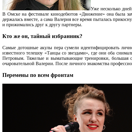
Уже несколько дне
В Омске на фестивале кинодебютов «Движение» она была зам
держалась вместе, а сама Валерия все время пыталась прикос
и прижимались друг к другу партнеры.
Кто же он, тайный избранник?
Самые дотошные акулы пера сумели идентифицировать личнос
известного телешоу «Танцы со звездами», где они оба снима
Петровым. Тяжелые и выматывающие тренировки, большая от
очаровательной Валерии. После личного знакомства профессио
Перемены по всем фронтам