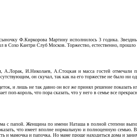
 сыночку Ф.Киркорова Мартину исполнилось 3 годика. Звездны
л в Сохо Кантри Слуб Москов. Торжество, естественно, прошло
, А.Лорак, И.Николаев, А.Стоцкая и масса гостей отмечали 
сутствующим, он скучал, так как на его торжестве не было ни од
еток, и лишь не так давно он все же принял решение показать 
т поп-король, что пора сказать, что у него в семье все прекрасн
ама с папой. Женщина по имени Наташа в полной степени выпол
казать, что имеет вполне нормальную и полноценную семью. Вм
есть и мамочка и папочка. Но маме проще находиться дома и зан