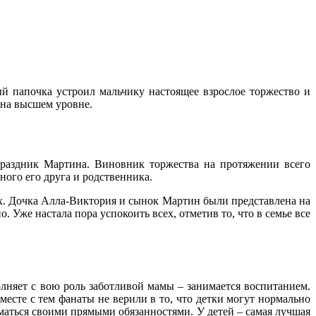
й папочка устроил мальчику настоящее взрослое торжество и
 на высшем уровне.
праздник Мартина. Виновник торжества на протяжении всего
ного его друга и родственника.
их. Дочка Алла-Виктория и сынок Мартин были представлена на
о. Уже настала пора успокоить всех, отметив то, что в семье все
няет с вою роль заботливой мамы – занимается воспитанием.
есте с тем фанаты не верили в то, что детки могут нормально
иматься своими прямыми обязанностями. У детей – самая лучшая