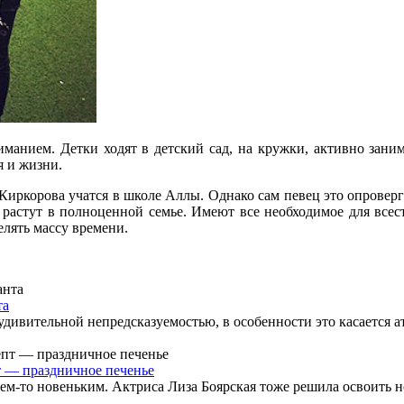
анием. Детки ходят в детский сад, на кружки, активно заним
я и жизни.
иркорова учатся в школе Аллы. Однако сам певец это опровергае
и растут в полноценной семье. Имеют все необходимое для всес
елять массу времени.
та
 удивительной непредсказуемостью, в особенности это касается 
т — праздничное печенье
чем-то новеньким. Актриса Лиза Боярская тоже решила освоить н