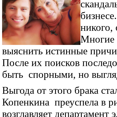
скандал
бизнесе
никого,
Многие 
выяснить истинные причи
После их поисков последо
быть спорными, но выгля
Выгода от этого брака ст
Копенкина преуспела в ри
возглавляет департамент 