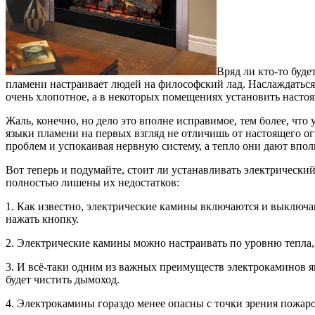
Вряд ли кто-то буде
пламени настраивает людей на философский лад. Наслаждаться
очень хлопотное, а в некоторых помещениях установить насто
Жаль, конечно, но дело это вполне исправимое, тем более, чт
языки пламени на первых взгляд не отличишь от настоящего ог
проблем и успокаивая нервную систему, а тепло они дают впол
Вот теперь и подумайте, стоит ли устанавливать электрически
полностью лишены их недостатков:
1. Как известно, электрические камины включаются и выключаю
нажать кнопку.
2. Электрические камины можно настраивать по уровню тепла, 
3. И всё-таки одним из важных преимуществ электрокаминов явл
будет чистить дымоход.
4. Электрокамины гораздо менее опасны с точки зрения пожар