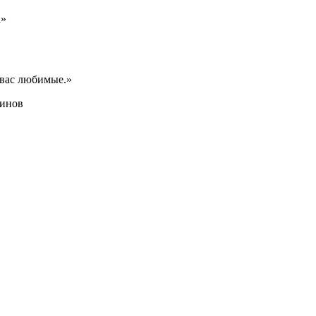
а»
 вас любимые.»
минов