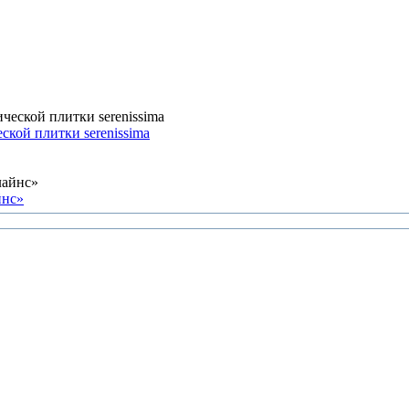
кой плитки serenissima
йнс»