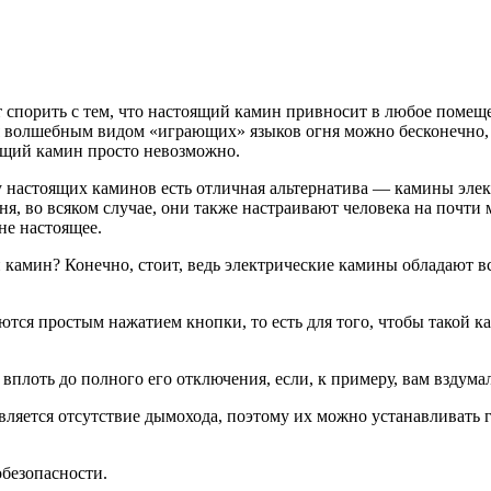
т спорить с тем, что настоящий камин привносит в любое помещен
 волшебным видом «играющих» языков огня можно бесконечно, о
ящий камин просто невозможно.
о у настоящих каминов есть отличная альтернатива — камины эл
ня, во всяком случае, они также настраивают человека на почти
не настоящее.
й камин? Конечно, стоит, ведь электрические камины обладают в
тся простым нажатием кнопки, то есть для того, чтобы такой ка
вплоть до полного его отключения, если, к примеру, вам вздума
яется отсутствие дымохода, поэтому их можно устанавливать где
обезопасности.