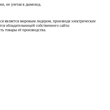
и, не улетая в дымоход.
ся является мировым лидером, производя электрические
тся обладательницей собственного сайта:
ить товары её производства.