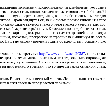
езразличны приятные и исключительно легкие фильмы, которые 
этот фильм столь привлекателен для аудитории аж с 1952 года? 
на в первую очередь комедийная, как и любили снимать в те дав
 титров. Пропагандирует он, как и любые прочие киноленты того
онально фильм важность такого человеческого качества, как доб
ни в коей мере не серьёзными. К сожалению, подобным качества
енить те картины, которые пришли к нам из прежней эпохи, когд
ишним, поскольку прекрасное настроение как минимум на весь ве
по. Ну да не нашему времени судить об идеологии прошлых поко
ую можно посмотреть тут
http://www.ivi.ru/watch/26587
, выполнена 
е противоречит многочисленным песням, которые сопровождают
-настоящему забавный. Сюжет ленты ну разве что не сказочный,
а него немного времени, что во многом также связано и с тем, 
став. В частности, известный многим Леонов – один из тех, чье
яют в себя своей непередаваемой харизмой.