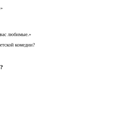
а»
 вас любимые.»
ветской комедии?
и?