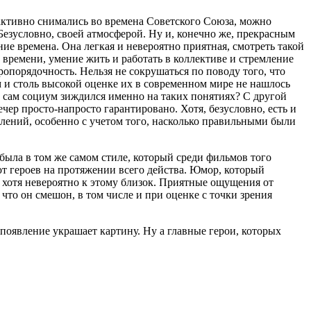
активно снимались во времена Советского Союза, можно
Безусловно, своей атмосферой. Ну и, конечно же, прекрасным
ние времена. Она легкая и невероятно приятная, смотреть такой
 времени, умение жить и работать в коллективе и стремление
ропорядочность. Нельзя не сокрушаться по поводу того, что
м и столь высокой оценке их в современном мире не нашлось
а сам социум зиждился именно на таких понятиях? С другой
чер просто-напросто гарантировано. Хотя, безусловно, есть и
лений, особенно с учетом того, насколько правильными были
была в том же самом стиле, который среди фильмов того
 героев на протяжении всего действа. Юмор, который
 хотя невероятно к этому близок. Приятные ощущения от
что он смешон, в том числе и при оценке с точки зрения
 появление украшает картину. Ну а главные герои, которых