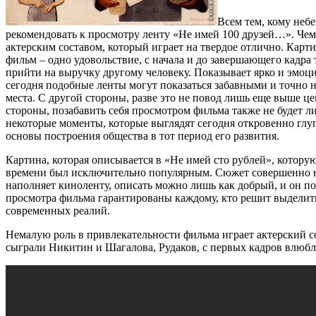
Всем тем, кому неб
рекомендовать к просмотру ленту «Не имей 100 друзей…». Чем 
актерским составом, который играет на твердое отлично. Карти
фильм – одно удовольствие, с начала и до завершающего кадра
прийти на выручку другому человеку. Показывает ярко и эмоци
сегодня подобные ленты могут показаться забавными и точно 
места. С другой стороны, разве это не повод лишь еще выше ц
стороны, позабавить себя просмотром фильма также не будет л
некоторые моменты, которые выглядят сегодня откровенно глу
основы построения общества в тот период его развития.
Картина, которая описывается в «Не имей сто рублей», котор
времени был исключительно популярным. Сюжет совершенно н
наполняет киноленту, описать можно лишь как добрый, и он по
просмотра фильма гарантированы каждому, кто решит выделить н
современных реалий.
Немалую роль в привлекательности фильма играет актерский со
сыграли Никитин и Шагалова, Рудаков, с первых кадров влюбл