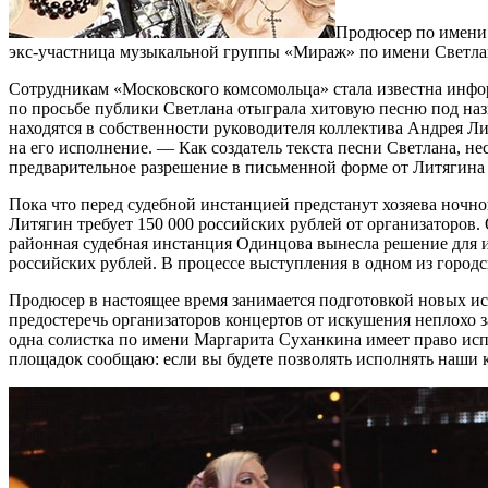
Продюсер по имени 
экс-участница музыкальной группы «Мираж» по имени Светлан
Сотрудникам «Московского комсомольца» стала известна инфо
по просьбе публики Светлана отыграла хитовую песню под назв
находятся в собственности руководителя коллектива Андрея Лит
на его исполнение. — Как создатель текста песни Светлана, не
предварительное разрешение в письменной форме от Литягина 
Пока что перед судебной инстанцией предстанут хозяева ночн
Литягин требует 150 000 российских рублей от организаторов.
районная судебная инстанция Одинцова вынесла решение для 
российских рублей. В процессе выступления в одном из город
Продюсер в настоящее время занимается подготовкой новых иск
предостеречь организаторов концертов от искушения неплохо
одна солистка по имени Маргарита Суханкина имеет право ис
площадок сообщаю: если вы будете позволять исполнять наши к