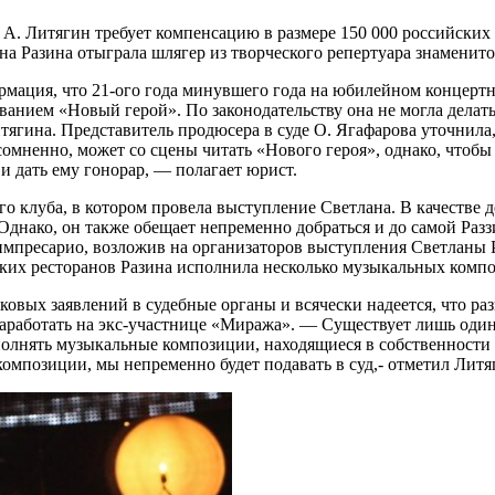
А. Литягин требует компенсацию в размере 150 000 российских 
а Разина отыграла шлягер из творческого репертуара знаменит
рмация, что 21-ого года минувшего года на юбилейном концерт
анием «Новый герой». По законодательству она не могла делать
ягина. Представитель продюсера в суде О. Ягафарова уточнила, 
сомненно, может со сцены читать «Нового героя», однако, чтобы
и дать ему гонорар, — полагает юрист.
ого клуба, в котором провела выступление Светлана. В качеств
 Однако, он также обещает непременно добраться и до самой Раз
импресарио, возложив на организаторов выступления Светланы 
ских ресторанов Разина исполнила несколько музыкальных комп
овых заявлений в судебные органы и всячески надеется, что ра
 заработать на экс-участнице «Миража». — Существует лишь од
полнять музыкальные композиции, находящиеся в собственности
омпозиции, мы непременно будет подавать в суд,- отметил Литя