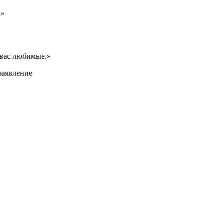
а»
 вас любимые.»
заявление