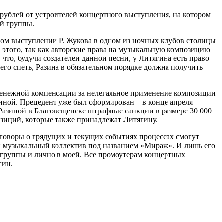
рублей от устроителей концертного выступления, на котором
ой группы.
ном выступлении Р. Жукова в одном из ночных клубов столицы
 этого, так как авторские права на музыкальную композицию
что, будучи создателей данной песни, у Литягина есть право
 его спеть, Разина в обязательном порядке должна получить
е денежной компенсации за нелегальное применение композиции
зиной. Прецедент уже был сформирован – в конце апреля
Разиной в Благовещенске штрафные санкции в размере 30 000
озиций, которые также принадлежат Литягину.
зговоры о грядущих и текущих событиях процессах смогут
ин музыкальный коллектив под названием «Мираж». И лишь его
 группы и лично в моей. Все промоутерам концертных
гин.