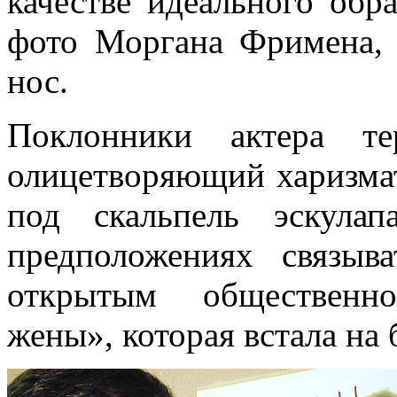
качестве идеального обр
фото Моргана Фримена, 
нос.
Поклонники актера те
олицетворяющий харизма
под скальпель эскула
предположениях связыв
открытым общественн
жены», которая встала на