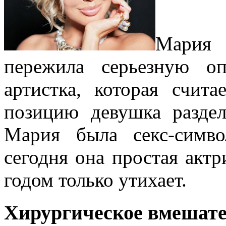
Мария 
пережила серьезную о
артистка, которая счита
позицию девушка разде
Мария была секс-симво
сегодня она простая актр
годом только утихает.
Хирургическое вмешате