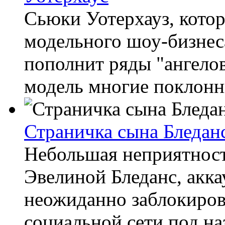
Сьюки Уотерхауз, котор
модельного шоу-бизнес
пополнит ряды "ангелов
модель многие поклонни
Страничка сына Бледанс
Небольшая неприятност
Эвелиной Бледанс, акка
неожиданно заблокиро
социальной сети под наз